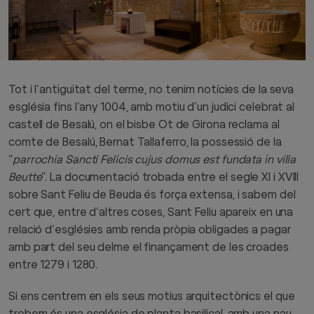
Tot i l’antiguitat del terme, no tenim notícies de la seva
església fins l’any 1004, amb motiu d’un judici celebrat al
castell de Besalú, on el bisbe Ot de Girona reclama al
comte de Besalú, Bernat Tallaferro, la possessió de la
“
parrochia Sancti Felicis cujus domus est fundata in villa
Beutte
”. La documentació trobada entre el segle XI i XVIII
sobre Sant Feliu de Beuda és força extensa, i sabem del
cert que, entre d’altres coses, Sant Feliu apareix en una
relació d’esglésies amb renda pròpia obligades a pagar
amb part del seu delme el finançament de les croades
entre 1279 i 1280.
Si ens centrem en els seus motius arquitectònics el que
trobem és una església de planta basilical, amb una nau