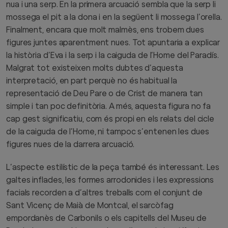
nua i una serp. En la primera arcuació sembla que la serp li
mossega el pit a la dona i en la següent li mossega l’orella.
Finalment, encara que molt malmès, ens trobem dues
figures juntes aparentment nues. Tot apuntaria a explicar
la història d’Eva i la serp i la caiguda de l’Home del Paradís.
Malgrat tot existeixen molts dubtes d’aquesta
interpretació, en part perquè no és habitual la
representació de Deu Pare o de Crist de manera tan
simple i tan poc definitòria. A més, aquesta figura no fa
cap gest significatiu, com és propi en els relats del cicle
de la caiguda de l’Home, ni tampoc s’entenen les dues
figures nues de la darrera arcuació.
L’aspecte estilístic de la peça també és interessant. Les
galtes inflades, les formes arrodonides i les expressions
facials recorden a d’altres treballs com el conjunt de
Sant Vicenç de Maià de Montcal, el sarcòfag
empordanès de Carbonils o els capitells del Museu de