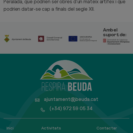
Peralada, que podrien ser obres d’un mateix artífex i que
podrien datar-se cap a finals del segle XII.
Amb el
suport de:
ajuntament@beuda.cat
(+34) 972 59 05 34
Inici
Activitats
Contactar