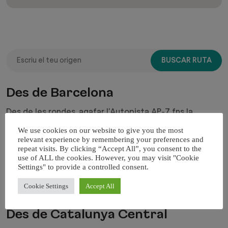
Des de Barcelona
Des de les rondes, agafar l’Autopista AP-7 fns la
sortida 6 C-66 direcció Banyoles.Passat Banyoles,
We use cookies on our website to give you the most
seguir per la C-66 fns incorporar-se a la N-260 direcció
relevant experience by remembering your preferences and
repeat visits. By clicking “Accept All”, you consent to the
Figueres. A uns 3 Km aproximadament, agafar la
use of ALL the cookies. However, you may visit "Cookie
carretera GIV-5235 uns 4 Km, i fnalment, girar cap a
Settings" to provide a controlled consent.
l’esquerre per prendre la carretera GIV-5234 fns a
Beuda.
Cookie Settings
Accept All
Des de Catalunya Central